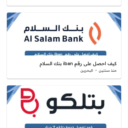
كيف احصل على رقم iban بنك السلام
منذ سنتين
البحرين