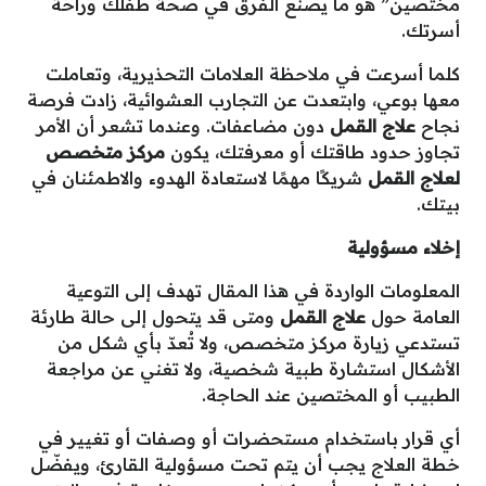
مختصين” هو ما يصنع الفرق في صحة طفلك وراحة
أسرتك.
كلما أسرعت في ملاحظة العلامات التحذيرية، وتعاملت
معها بوعي، وابتعدت عن التجارب العشوائية، زادت فرصة
نجاح
علاج القمل
دون مضاعفات. وعندما تشعر أن الأمر
تجاوز حدود طاقتك أو معرفتك، يكون
مركز متخصص
لعلاج القمل
شريكًا مهمًا لاستعادة الهدوء والاطمئنان في
بيتك.
إخلاء مسؤولية
المعلومات الواردة في هذا المقال تهدف إلى التوعية
العامة حول
علاج القمل
ومتى قد يتحول إلى حالة طارئة
تستدعي زيارة مركز متخصص، ولا تُعدّ بأي شكل من
الأشكال استشارة طبية شخصية، ولا تغني عن مراجعة
الطبيب أو المختصين عند الحاجة.
أي قرار باستخدام مستحضرات أو وصفات أو تغيير في
خطة العلاج يجب أن يتم تحت مسؤولية القارئ، ويفضّل