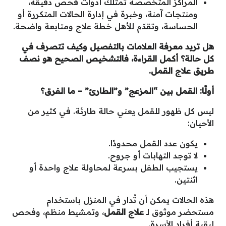
المراكز المتخصصة تمتلك أدوات فحص دقيقة،
ومنتجات آمنة، وخبرة في إدارة الحالات المتكررة أو
الحساسة، وتقدّم للأهل خطة علاج ومتابعة واضحة.
هل تريد معرفة العلامات بالتفصيل وكيف تتصرف في
كل حالة؟ أكمل القراءة، فالتشخيص الصحيح هو نصف
طريق علاج القمل
.
أولًا: القمل بين “المزعج” و”الطارئ” – ما الفرق؟
ليس كل ظهور للقمل يعني حالة طارئة. في كثير من
الأحيان:
يكون عدد القمل محدودًا.
لا توجد التهابات أو جروح.
يستجيب الطفل بسرعة لمحاولة علاج واحدة أو
اثنتين.
هذه الحالات يمكن أن تُدار في المنزل باستخدام
مستحضر موثوق لـ
علاج القمل
، وتمشيط منظم، وفحص
لبقية أفراد الأسرة.