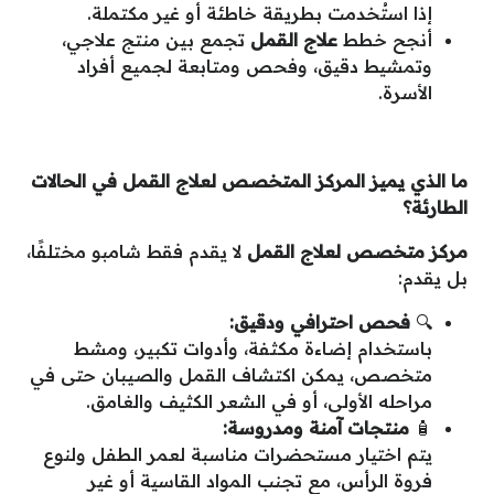
إذا استُخدمت بطريقة خاطئة أو غير مكتملة.
أنجح خطط
علاج القمل
تجمع بين منتج علاجي،
وتمشيط دقيق، وفحص ومتابعة لجميع أفراد
الأسرة.
ما الذي يميز المركز المتخصص لعلاج القمل في الحالات
الطارئة؟
مركز متخصص لعلاج القمل
لا يقدم فقط شامبو مختلفًا،
بل يقدم:
🔍
فحص احترافي ودقيق
:
باستخدام إضاءة مكثفة، وأدوات تكبير، ومشط
متخصص، يمكن اكتشاف القمل والصيبان حتى في
مراحله الأولى، أو في الشعر الكثيف والغامق.
🧴
منتجات آمنة ومدروسة
:
يتم اختيار مستحضرات مناسبة لعمر الطفل ولنوع
فروة الرأس، مع تجنب المواد القاسية أو غير