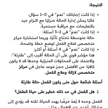
النتيجة
:
إذا كانت إجاباتك “نعم” في 0–1 سؤال:
غالبًا يمكن إدارة الحالة منزليًا مع التزام جيد
بالتعليمات، مع مراقبة مستمرة.
إذا كانت “نعم” في 2–3 أسئلة:
حالة متوسطة تحتاج تأنّيًا، وربما استشارة مركز
متخصص لعلاج القمل لوضع خطة واضحة.
إذا كانت “نعم” في 4 أسئلة أو أكثر:
هذا مؤشر قوي على أن الحالة أقرب إلى “طارئة”،
والاعتماد على المحاولات المنزلية وحدها قد لا يكون
كافيًا. من الأفضل حجز موعد عاجل في
مركز
متخصص لازالة وعلاج القمل
.
أسئلة شائعة حول متى يكون القمل حالة طارئة
هل القمل في حد ذاته خطير على حياة الطفل؟
القمل وحده لا يُعدّ مرضًا يهدد الحياة، لكنه قد يؤدي إلى
مشاكل أخرى عند الإهمال، مثل: