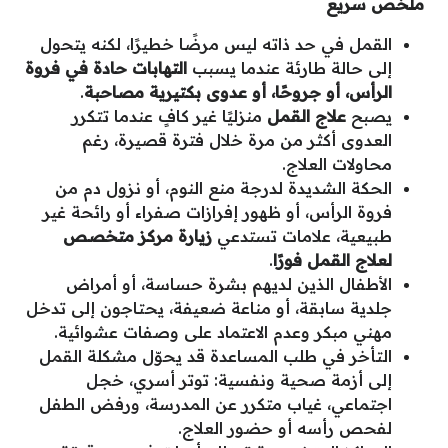
ملخص سريع
القمل في حد ذاته ليس مرضًا خطيرًا، لكنه يتحول
إلى حالة طارئة عندما يسبب
التهابات حادة في فروة
الرأس، أو جروحًا، أو عدوى بكتيرية مصاحبة
.
يصبح
علاج القمل
منزليًا غير كافٍ عندما تتكرر
العدوى أكثر من مرة خلال فترة قصيرة، رغم
محاولات العلاج.
الحكة الشديدة لدرجة منع النوم، أو نزول دم من
فروة الرأس، أو ظهور إفرازات صفراء أو رائحة غير
طبيعية، علامات تستدعي
زيارة مركز متخصص
لعلاج القمل فورًا
.
الأطفال الذين لديهم بشرة حساسة، أو أمراض
جلدية سابقة، أو مناعة ضعيفة، يحتاجون إلى تدخل
مهني مبكر وعدم الاعتماد على وصفات عشوائية.
التأخر في طلب المساعدة قد يحوّل مشكلة القمل
إلى أزمة صحية ونفسية: توتر أسري، خجل
اجتماعي، غياب متكرر عن المدرسة، ورفض الطفل
لفحص رأسه أو حضور العلاج.