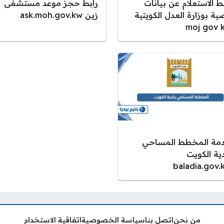
ط الاستعلام عن بيانات
رابط حجز موعد مستشفى
ة بوزارة العدل الكويتية
زين ask.moh.gov.kw
moj gov 
مة المخطط المساحي
دية الكويت
baladia.gov.
من نحن
اتصل بنا
سياسة الخصوصية
اتفاقية الاستخدام