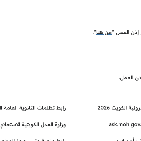
إذن العمل “
من هنا
“.
ذن العمل.
نية الكويت 2026
رابط تظلمات الثانوية العامة الدور الثا
وزارة العدل الكويتية الاستعلام با
ر أون لاين
رابط منصة متى لحجز المواعيد ta.e.gov.kw