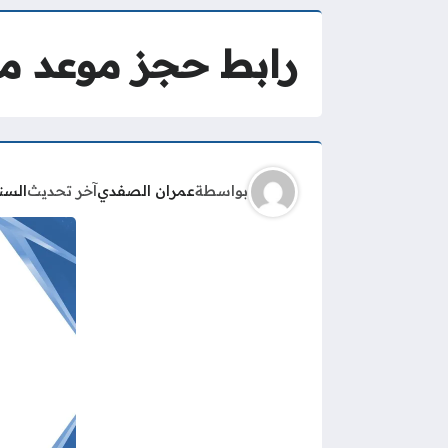
رابط حجز موعد مستشفى ال
بواسطة
عمران الصفدي
آخر تحديث
السن