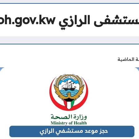
رازي ask.moh.gov.kw
ة الماضية