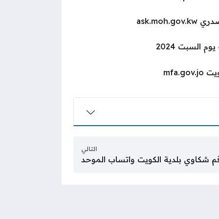
ask.moh
وم السبت 2024
mfa.g
التالي
م شكاوي بلدية الكويت واتساب الموحد