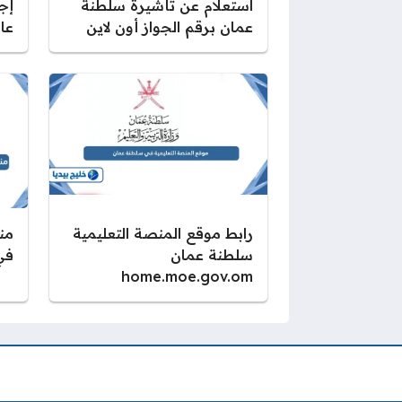
استعلام عن تأشيرة سلطنة
إج
عمان برقم الجواز أون لاين
عا
رابط موقع المنصة التعليمية
من
سلطنة عمان
في
home.moe.gov.om