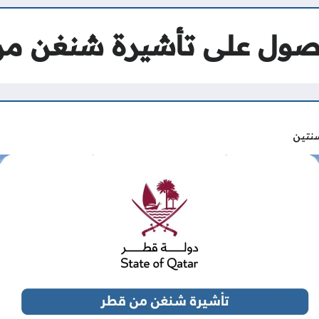
حصول على تأشيرة شنغن م
نتين