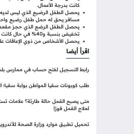
كانت بدرجة الأعمال.
مسافر يحق له حمل طفل رضيع واحد
تخفيض بنسبة و40% في حال كانت بالدرجة الاقتصادية.
يحصل الأشخاص من ذوي الإعاقات على تخفيض بنسبة 50% من سعر ال
اقرأ أيضا
رابط التسجيل لفتح حساب في ممارس بلس hs.org.sa
طلب كوبونات سقيا المواطن بوابة سقيا؛ ا
متى يصبح القمل حالة طارئة؟ علامات ت
لعلاج القمل فورًا
تحميل تطبيق موارد وزارة الصحة للأندرويد و