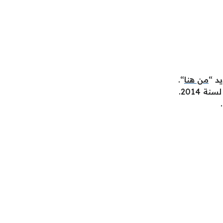
د “
من هنا
“.