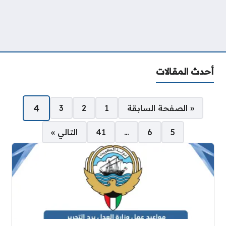
أحدث المقالات
صفحات:
4
« الصفحة السابقة
1
2
3
5
6
…
41
التالي »